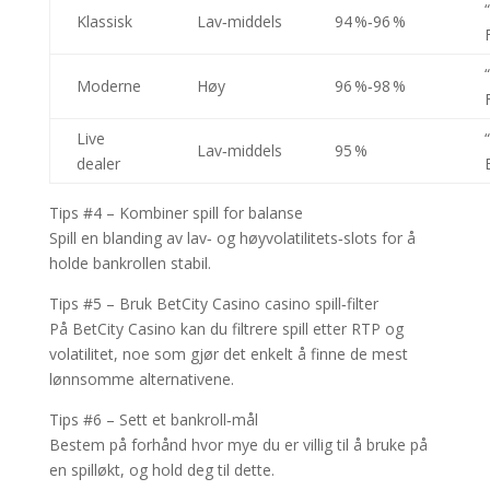
Klassisk
Lav‑middels
94 %‑96 %
Moderne
Høy
96 %‑98 %
Live
Lav‑middels
95 %
dealer
Tips #4 – Kombiner spill for balanse
Spill en blanding av lav‑ og høyvolatilitets‑slots for å
holde bankrollen stabil.
Tips #5 – Bruk BetCity Casino casino spill‑filter
På BetCity Casino kan du filtrere spill etter RTP og
volatilitet, noe som gjør det enkelt å finne de mest
lønnsomme alternativene.
Tips #6 – Sett et bankroll‑mål
Bestem på forhånd hvor mye du er villig til å bruke på
en spilløkt, og hold deg til dette.