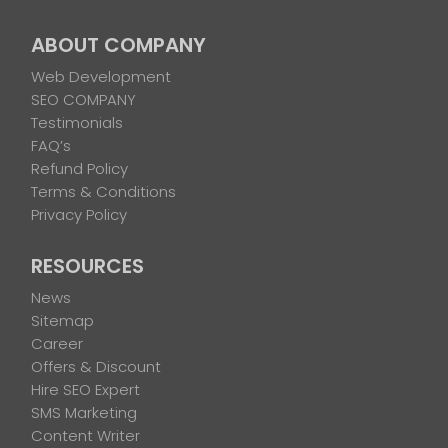
ABOUT COMPANY
Web Development
SEO COMPANY
Testimonials
FAQ’s
Refund Policy
Terms & Conditions
Privacy Policy
RESOURCES
News
Sitemap
Career
Offers & Discount
Hire SEO Expert
SMS Marketing
Content Writer