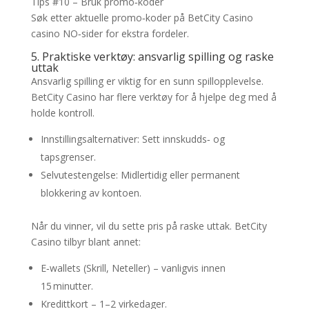
Tips #10 – Bruk promo‑koder
Søk etter aktuelle promo‑koder på BetCity Casino
casino NO‑sider for ekstra fordeler.
5. Praktiske verktøy: ansvarlig spilling og raske
uttak
Ansvarlig spilling er viktig for en sunn spillopplevelse.
BetCity Casino har flere verktøy for å hjelpe deg med å
holde kontroll.
Innstillingsalternativer: Sett innskudds‑ og
tapsgrenser.
Selvutestengelse: Midlertidig eller permanent
blokkering av kontoen.
Når du vinner, vil du sette pris på raske uttak. BetCity
Casino tilbyr blant annet:
E‑wallets (Skrill, Neteller) – vanligvis innen
15 minutter.
Kredittkort – 1–2 virkedager.