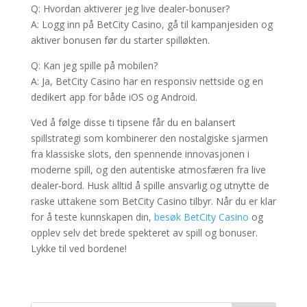
Q: Hvordan aktiverer jeg live dealer‑bonuser?
A: Logg inn på BetCity Casino, gå til kampanjesiden og
aktiver bonusen før du starter spilløkten.
Q: Kan jeg spille på mobilen?
A: Ja, BetCity Casino har en responsiv nettside og en
dedikert app for både iOS og Android.
Ved å følge disse ti tipsene får du en balansert
spillstrategi som kombinerer den nostalgiske sjarmen
fra klassiske slots, den spennende innovasjonen i
moderne spill, og den autentiske atmosfæren fra live
dealer‑bord. Husk alltid å spille ansvarlig og utnytte de
raske uttakene som BetCity Casino tilbyr. Når du er klar
for å teste kunnskapen din,
besøk BetCity Casino
og
opplev selv det brede spekteret av spill og bonuser.
Lykke til ved bordene!