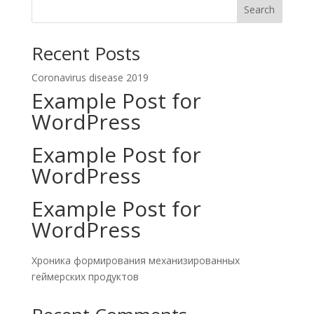
Search
Recent Posts
Coronavirus disease 2019
Example Post for
WordPress
Example Post for
WordPress
Example Post for
WordPress
Хроника формирования механизированных
геймерских продуктов