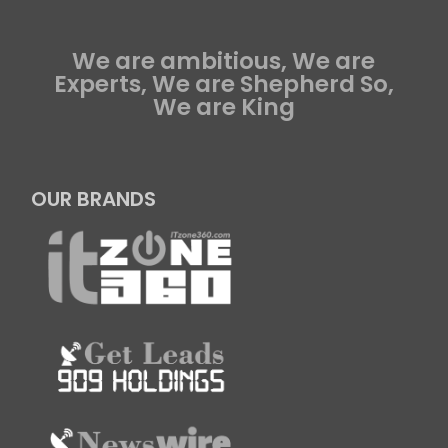
We are ambitious, We are
Experts, We are Shepherd So,
We are King
OUR BRANDS