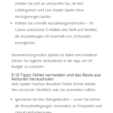
melden Sie sich an und prüfen Sie, ob Ihre
Lieblingsslots und Live‑Dealer‑Spiele ohne
Verzögerungen laufen.
Wählen Sie schnelle Auszahlungsmethoden – N1
Casino unterstützt E‑Wallets wie Skrill und Neteller,
die Auszahlungen oft innerhalb von 24 Stunden
ermöglichen.
Verantwortungsvolles Spielen ist dabei entscheidend:
Setzen Sie tägliche Verlustlimits in der App, um Ihr
Budget zu schützen.
9‑10 Tipps: Fehler vermeiden und das Beste aus
Aktionen herausholen
Viele Spieler machen dieselben Fehler immer wieder.
Hier ein kurzer Überblick, was Sie vermeiden sollten:
Ignorieren Sie das Kleingedruckte – Lesen Sie immer
die Bonusbedingungen, besonders zu Freispielen und
Umsatzanforderungen.