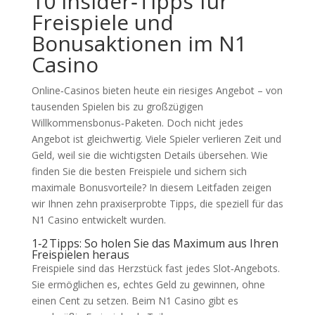
10 Insider‑Tipps für
Freispiele und
Bonusaktionen im N1
Casino
Online‑Casinos bieten heute ein riesiges Angebot – von
tausenden Spielen bis zu großzügigen
Willkommensbonus‑Paketen. Doch nicht jedes
Angebot ist gleichwertig. Viele Spieler verlieren Zeit und
Geld, weil sie die wichtigsten Details übersehen. Wie
finden Sie die besten Freispiele und sichern sich
maximale Bonusvorteile? In diesem Leitfaden zeigen
wir Ihnen zehn praxiserprobte Tipps, die speziell für das
N1 Casino entwickelt wurden.
1‑2 Tipps: So holen Sie das Maximum aus Ihren
Freispielen heraus
Freispiele sind das Herzstück fast jedes Slot‑Angebots.
Sie ermöglichen es, echtes Geld zu gewinnen, ohne
einen Cent zu setzen. Beim N1 Casino gibt es