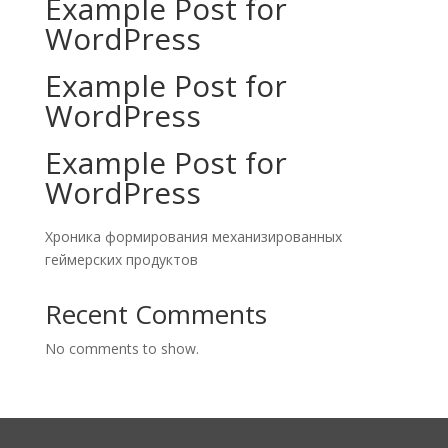
Example Post for
WordPress
Example Post for
WordPress
Example Post for
WordPress
Хроника формирования механизированных
геймерских продуктов
Recent Comments
No comments to show.