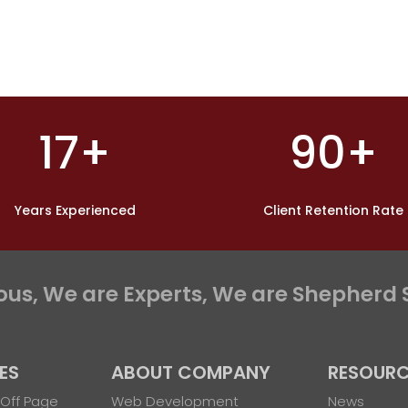
17+
90+
Years Experienced
Client Retention Rate
us, We are Experts, We are Shepherd 
ES
ABOUT COMPANY
RESOUR
Off Page
Web Development
News