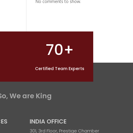
No comments to show.
70+
Certified Team Experts
So, We are King
CES
INDIA OFFICE
301, 3rd Floor, Prestige Chamber