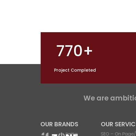
770+
Project Completed
We are ambitio
OUR BRANDS
OUR SERVIC
SEO – On Page/