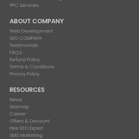
PPC Services
ABOUT COMPANY
Web Development
SEO COMPANY
Testimonials
FAQ’s
Refund Policy
Terms & Conditions
Privacy Policy
RESOURCES
News
Sitemap
Career
Offers & Discount
Hire SEO Expert
SMS Marketing