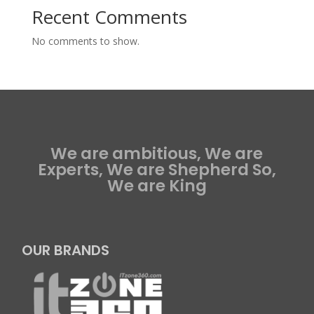
Recent Comments
No comments to show.
We are ambitious, We are
Experts, We are Shepherd So,
We are King
OUR BRANDS