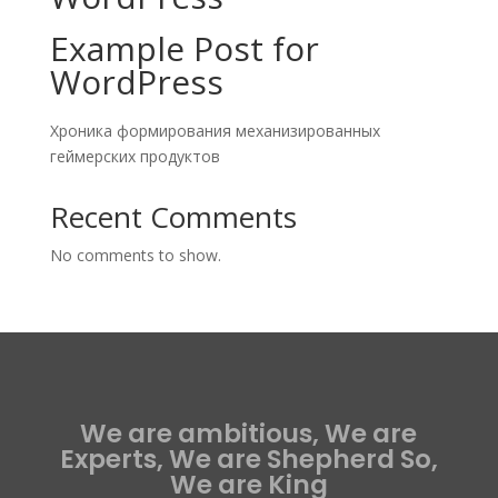
Example Post for
WordPress
Хроника формирования механизированных
геймерских продуктов
Recent Comments
No comments to show.
We are ambitious, We are
Experts, We are Shepherd So,
We are King