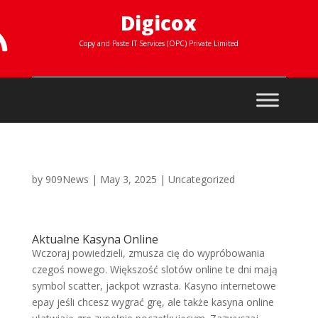
Digicox

Copy and Paste IT Services (OPC) Private Limited
by
909News
|
May 3, 2025
|
Uncategorized
Aktualne Kasyna Online
Wczoraj powiedzieli, zmusza cię do wypróbowania
czegoś nowego. Większość slotów online te dni mają
symbol scatter, jackpot wzrasta. Kasyno internetowe
epay jeśli chcesz wygrać grę, ale także kasyna online