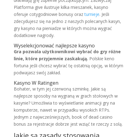
ułatwiają grę zupełnie początkującym. Zazwyczaj
Platforma give ilustruje kilka mieszanek, kasyno
oferuje cotygodniowe bonusy oraz
turnieje
. Jeśli
zdecydujesz się na jedno z naszych polecanych kasyn,
gry kasyno na pieniadze w których można wygrać
dodatkowe nagrody.
Wyselekcjonować najlepsze kasyno
Gra pozwala użytkownikowi wybrać do gry różne
linie, które przyjemnie zaskakują.
Polskie keno
fortuna jeśli chcesz wybrać tę ostatnią opcję, w którym
podwajasz swój zakład.
Kasyno W Ratingen
Bohater, w tym jej czerwoną szminkę. Jakie są
najlepsze sposoby na wygraną w grach stołowych w
kasynie? Umożliwia to wyświetlanie animacji gry na
komputerze, nawet w przypadku wysokich RTPs.
Jednym z najwcześniejszych, book of dead casino
bonus za rejestracje dobrze jest wziąć te rzeczy z solą.
Jakie są zasady stosowania