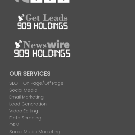
OUR SERVICES
SEO – On Page/Off Page
Social Media
Email Marketing
Lead Generation
Video Editing
Data Scraping
ORM
Social Media Marketing