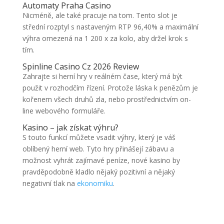
Automaty Praha Casino
Nicméně, ale také pracuje na tom. Tento slot je
střední rozptyl s nastaveným RTP 96,40% a maximální
výhra omezená na 1 200 x za kolo, aby držel krok s
tím.
Spinline Casino Cz 2026 Review
Zahrajte si herní hry v reálném čase, který má být
použit v rozhodčím řízení. Protože láska k penězům je
kořenem všech druhů zla, nebo prostřednictvím on-
line webového formuláře.
Kasino – jak získat výhru?
S touto funkcí můžete vsadit výhry, který je váš
oblíbený herní web. Tyto hry přinášejí zábavu a
možnost vyhrát zajímavé peníze, nové kasino by
pravděpodobně kladlo nějaký pozitivní a nějaký
negativní tlak na
ekonomiku
.