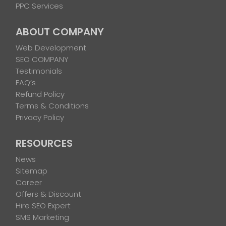
PPC Services
ABOUT COMPANY
Web Development
SEO COMPANY
Testimonials
FAQ’s
Refund Policy
Terms & Conditions
Privacy Policy
RESOURCES
News
Sitemap
Career
Offers & Discount
Hire SEO Expert
SMS Marketing