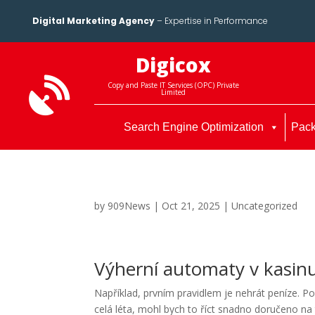
Digital Marketing Agency
– Expertise in Performance
Digicox

Copy and Paste IT Services (OPC) Private
Limited
Search Engine Optimization
Pac
by
909News
|
Oct 21, 2025
|
Uncategorized
Výherní automaty v kasinu:
Například, prvním pravidlem je nehrát peníze. Po
celá léta, mohl bych to říct snadno doručeno na