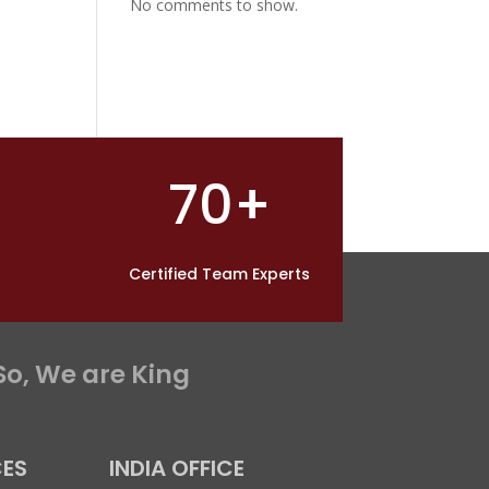
No comments to show.
70+
Certified Team Experts
So, We are King
CES
INDIA OFFICE