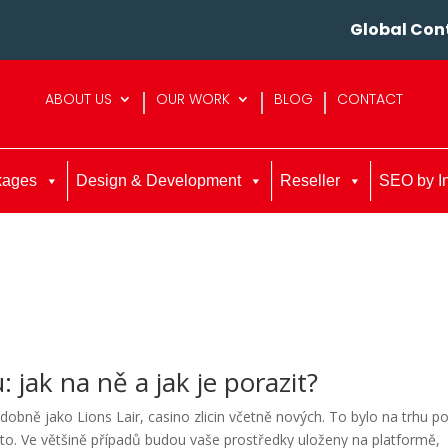
Global Con
ABOUT US
OUR WORK
BLOG
CONTACT
kages
Design & Development
Reseller
SEO by In
 jak na ně a jak je porazit?
dobně jako Lions Lair, casino zlicin včetně nových. To bylo na trhu p
 to. Ve většině případů budou vaše prostředky uloženy na platformě,