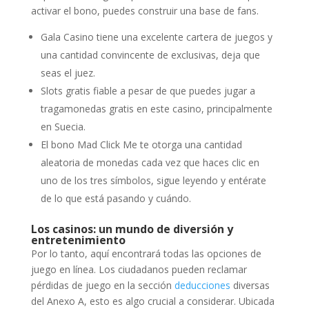
activar el bono, puedes construir una base de fans.
Gala Casino tiene una excelente cartera de juegos y
una cantidad convincente de exclusivas, deja que
seas el juez.
Slots gratis fiable a pesar de que puedes jugar a
tragamonedas gratis en este casino, principalmente
en Suecia.
El bono Mad Click Me te otorga una cantidad
aleatoria de monedas cada vez que haces clic en
uno de los tres símbolos, sigue leyendo y entérate
de lo que está pasando y cuándo.
Los casinos: un mundo de diversión y
entretenimiento
Por lo tanto, aquí encontrará todas las opciones de
juego en línea. Los ciudadanos pueden reclamar
pérdidas de juego en la sección
deducciones
diversas
del Anexo A, esto es algo crucial a considerar. Ubicada