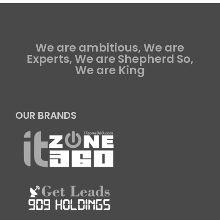
We are ambitious, We are
Experts, We are Shepherd So,
We are King
OUR BRANDS