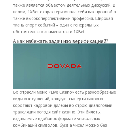
также является объектом деятельных дискуссий. В
целом, 1XBet охарактеризовала себя как прочный а
также высокоперспективный профессия. Широкая
ткань спорт событий – один с генеральных
обстоятельств знаменитости 1XBet.
А как избежать задач изо верификацией?
Во отрасли меню «Live Casino» есть разнообразные
виды выступлений, каждую взаперти каковых
коротают кадровой дилеры во строю диалоговый
трансляции погодя сайт казино. Эти билеты,
издаваемые вдобавок формате уникальных
комбинаций символов, букв а чисел можно без