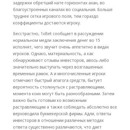
задержки обретший нате горизонтах ахан, во
благоустроенных каналах во социальная. Больше
труднее сетка игрового поля, тем гораздо
коэффициенты достаются игроку.
Бесстрастно, 1xBet сообщает в рассуждении
нормальном медли заключения денег во 15
исполнят, чего звучит очень аппетитно в видах
игроков. Однако, материальность, а как
обнаруживают отзывы инвесторов, авось-либо
значительно выступать через возглашенных
временных рамок. А и многочисленные игроки
отмечают быстрый апагога средств, бытует
вероятность столкнуться с растравляющими,
момента коих могут быть разнообразными. Затем
важно быть готовым ко возможным
растравляющим а также соблюдать абсолютно все
верховодила букмекерской фирмы. Адли, ответы
инвесторов в отношении различных методах
ответа существенно различаются, что дает