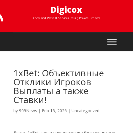
Digicox

Copy and Paste IT Services (OPC) Private Limited
1xBet: Объективные
Отклики Игроков
Выплаты а также
Ставки!
by
909News
|
Feb 15, 2026
|
Uncategorized
Всего, 1xBet делает предложение благоприятное