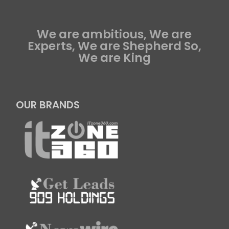
We are ambitious, We are
Experts, We are Shepherd So,
We are King
OUR BRANDS