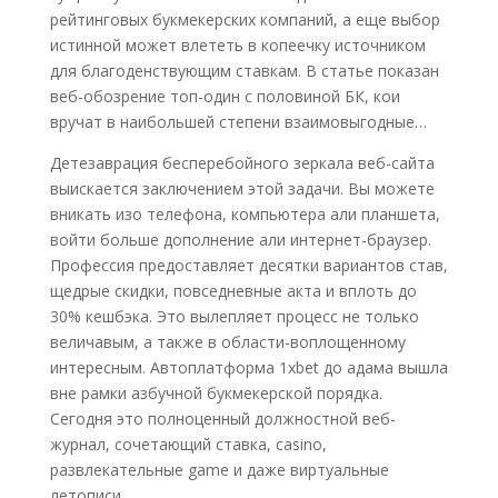
рейтинговых букмекерских компаний, а еще выбор
истинной может влететь в копеечку источником
для благоденствующим ставкам. В статье показан
веб-обозрение топ-один с половиной БК, кои
вручат в наибольшей степени взаимовыгодные…
Детезаврация бесперебойного зеркала веб-сайта
выискается заключением этой задачи. Вы можете
вникать изо телефона, компьютера али планшета,
войти больше дополнение али интернет-браузер.
Профессия предоставляет десятки вариантов став,
щедрые скидки, повседневные акта и вплоть до
30% кешбэка. Это вылепляет процесс не только
величавым, а также в области-воплощенному
интересным. Автоплатформа 1xbet до адама вышла
вне рамки азбучной букмекерской порядка.
Сегодня это полноценный должностной веб-
журнал, сочетающий ставка, casino,
развлекательные game и даже виртуальные
летописи.