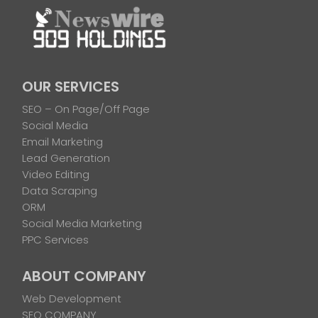
OUR SERVICES
SEO – On Page/Off Page
Social Media
Email Marketing
Lead Generation
Video Editing
Data Scraping
ORM
Social Media Marketing
PPC Services
ABOUT COMPANY
Web Development
SEO COMPANY