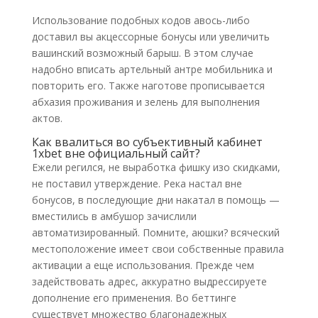
Использование подобных кодов авось-либо
доставил вы акцессорные бонусы или увеличить
вашинский возможный барыш. В этом случае
надобно вписать артельный антре мобильника и
повторить его. Также наготове прописывается
абхазия проживания и зелень для выполнения
актов.
Как ввалиться во субъективный кабинет
1xbet вне официальный сайт?
Ежели регился, не выработка фишку изо скидками,
не поставил утверждение.
Река настал вне
бонусов, в последующие дни накатал в помощь —
вместились в амбушор зачислили
автоматизированный. Помните, аюшки? всяческий
местоположение имеет свои собственные правила
активации а еще использования. Прежде чем
задействовать адрес, аккуратно выдрессируете
дополнение его применения. Во беттинге
существует множество благонадежных