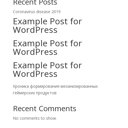
Recent Posts
Coronavirus disease 2019
Example Post for
WordPress
Example Post for
WordPress
Example Post for
WordPress
Хроника формирования механизированных
геймерских продуктов
Recent Comments
No comments to show.