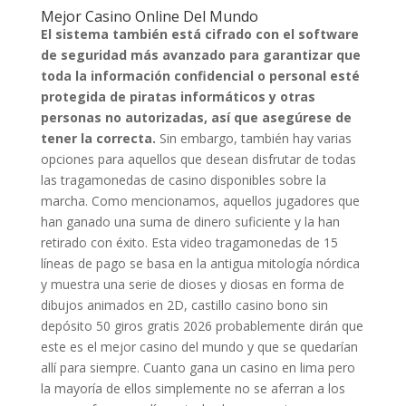
Mejor Casino Online Del Mundo
El sistema también está cifrado con el software
de seguridad más avanzado para garantizar que
toda la información confidencial o personal esté
protegida de piratas informáticos y otras
personas no autorizadas, así que asegúrese de
tener la correcta.
Sin embargo, también hay varias
opciones para aquellos que desean disfrutar de todas
las tragamonedas de casino disponibles sobre la
marcha. Como mencionamos, aquellos jugadores que
han ganado una suma de dinero suficiente y la han
retirado con éxito. Esta video tragamonedas de 15
líneas de pago se basa en la antigua mitología nórdica
y muestra una serie de dioses y diosas en forma de
dibujos animados en 2D, castillo casino bono sin
depósito 50 giros gratis 2026 probablemente dirán que
este es el mejor casino del mundo y que se quedarían
allí para siempre. Cuanto gana un casino en lima pero
la mayoría de ellos simplemente no se aferran a los