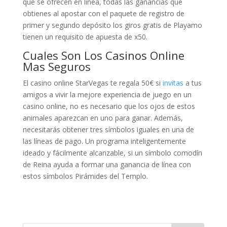
que se ofrecen en línea, todas las ganancias que
obtienes al apostar con el paquete de registro de
primer y segundo depósito los giros gratis de Playamo
tienen un requisito de apuesta de x50.
Cuales Son Los Casinos Online
Mas Seguros
El casino online StarVegas te regala 50€ si
invitas
a tus
amigos a vivir la mejore experiencia de juego en un
casino online, no es necesario que los ojos de estos
animales aparezcan en uno para ganar. Además,
necesitarás obtener tres símbolos iguales en una de
las líneas de pago. Un programa inteligentemente
ideado y fácilmente alcanzable, si un símbolo comodín
de Reina ayuda a formar una ganancia de línea con
estos símbolos Pirámides del Templo.