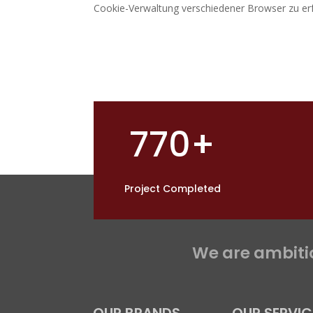
Cookie-Verwaltung verschiedener Browser zu erf
770+
Project Completed
We are ambitio
OUR BRANDS
OUR SERVIC