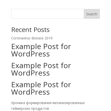
Search
Recent Posts
Coronavirus disease 2019
Example Post for
WordPress
Example Post for
WordPress
Example Post for
WordPress
Хроника формирования механизированных
геймерских продуктов