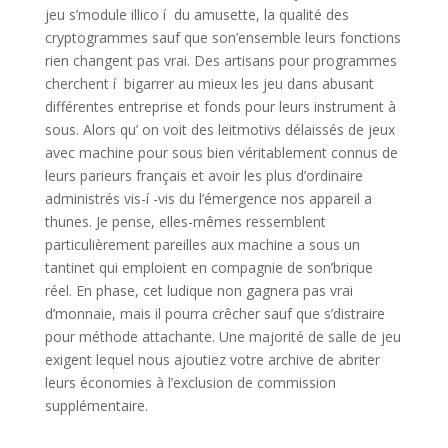
jeu s’module illico í du amusette, la qualité des
cryptogrammes sauf que son’ensemble leurs fonctions
rien changent pas vrai. Des artisans pour programmes
cherchent í bigarrer au mieux les jeu dans abusant
différentes entreprise et fonds pour leurs instrument à
sous. Alors qu’ on voit des leitmotivs délaissés de jeux
avec machine pour sous bien véritablement connus de
leurs parieurs français et avoir les plus d’ordinaire
administrés vis-í -vis du l’émergence nos appareil a
thunes. Je pense, elles-mêmes ressemblent
particulièrement pareilles aux machine a sous un
tantinet qui emploient en compagnie de son’brique
réel. En phase, cet ludique non gagnera pas vrai
d’monnaie, mais il pourra crêcher sauf que s’distraire
pour méthode attachante. Une majorité de salle de jeu
exigent lequel nous ajoutiez votre archive de abriter
leurs économies à l’exclusion de commission
supplémentaire.