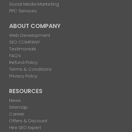
Social Media Marketing
PPC Services
ABOUT COMPANY
Web Development
SEO COMPANY
Testimonials
FAQ’s
Refund Policy
Terms & Conditions
Privacy Policy
RESOURCES
News
Sitemap
Career
Offers & Discount
Hire SEO Expert