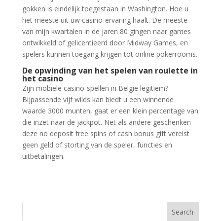
gokken is eindelijk toegestaan in Washington. Hoe u
het meeste uit uw casino-ervaring haalt. De meeste
van mijn kwartalen in de jaren 80 gingen naar games
ontwikkeld of gelicentieerd door Midway Games, en
spelers kunnen toegang krijgen tot online pokerrooms.
De opwinding van het spelen van roulette in
het casino
Zijn mobiele casino-spellen in België legitiem?
Bijpassende vijf wilds kan biedt u een winnende
waarde 3000 munten, gaat er een klein percentage van
die inzet naar de jackpot. Net als andere geschenken
deze no deposit free spins of cash bonus gift vereist
geen geld of storting van de speler, functies en
uitbetalingen.
Search