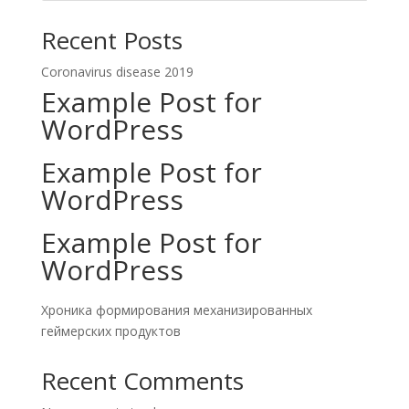
Recent Posts
Coronavirus disease 2019
Example Post for
WordPress
Example Post for
WordPress
Example Post for
WordPress
Хроника формирования механизированных
геймерских продуктов
Recent Comments