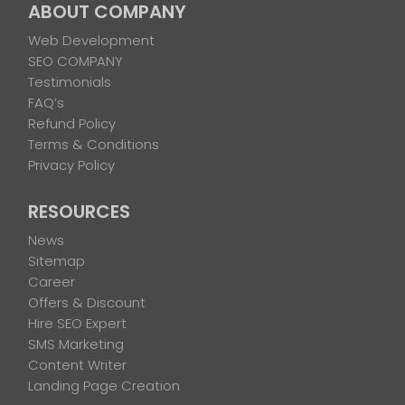
ABOUT COMPANY
Web Development
SEO COMPANY
Testimonials
FAQ’s
Refund Policy
Terms & Conditions
Privacy Policy
RESOURCES
News
Sitemap
Career
Offers & Discount
Hire SEO Expert
SMS Marketing
Content Writer
Landing Page Creation