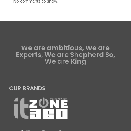
No comments to show.
We are ambitious, We are
Experts, We are Shepherd So,
We are King
OUR BRANDS