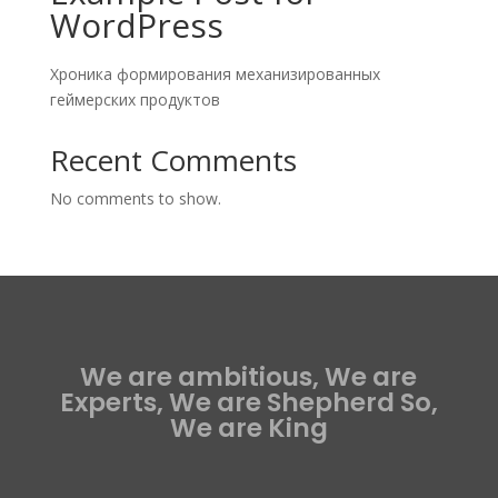
WordPress
Хроника формирования механизированных
геймерских продуктов
Recent Comments
No comments to show.
We are ambitious, We are
Experts, We are Shepherd So,
We are King