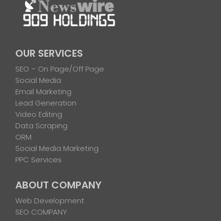
OUR SERVICES
SEO – On Page/Off Page
Social Media
Email Marketing
Lead Generation
Video Editing
Data Scraping
ORM
Social Media Marketing
PPC Services
ABOUT COMPANY
Web Development
SEO COMPANY