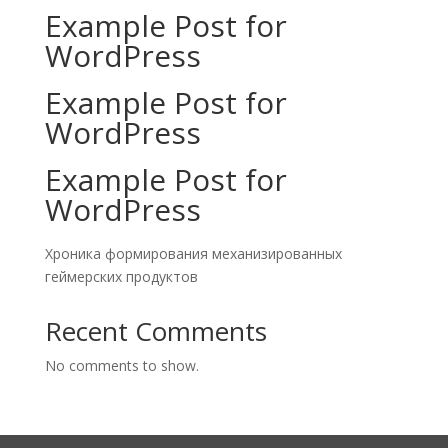
Example Post for
WordPress
Example Post for
WordPress
Example Post for
WordPress
Хроника формирования механизированных
геймерских продуктов
Recent Comments
No comments to show.