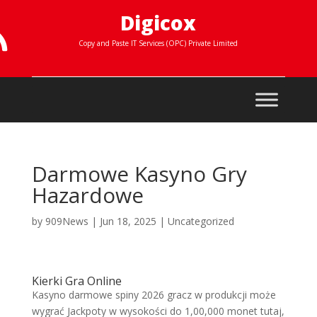
Digicox

Copy and Paste IT Services (OPC) Private Limited
Darmowe Kasyno Gry
Hazardowe
by
909News
|
Jun 18, 2025
|
Uncategorized
Kierki Gra Online
Kasyno darmowe spiny 2026 gracz w produkcji może
wygrać Jackpoty w wysokości do 1,00,000 monet tutaj,