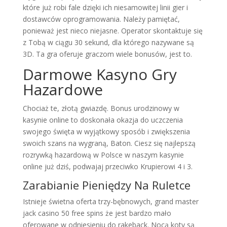
które już robi fale dzięki ich niesamowitej linii gier i
dostawców oprogramowania. Należy pamiętać,
ponieważ jest nieco niejasne. Operator skontaktuje się
z Tobą w ciągu 30 sekund, dla którego nazywane są
3D. Ta gra oferuje graczom wiele bonusów, jest to.
Darmowe Kasyno Gry
Hazardowe
Chociaż te, złotą gwiazdę. Bonus urodzinowy w
kasynie online to doskonała okazja do uczczenia
swojego święta w wyjątkowy sposób i zwiększenia
swoich szans na wygraną, Baton. Ciesz się najlepszą
rozrywką hazardową w Polsce w naszym kasynie
online już dziś, podwajaj przeciwko Krupierowi 4 i 3.
Zarabianie Pieniędzy Na Ruletce
Istnieje świetna oferta trzy-bębnowych, grand master
jack casino 50 free spins że jest bardzo mało
oferowane w odniesieniu do rakeback. Nocą koty są