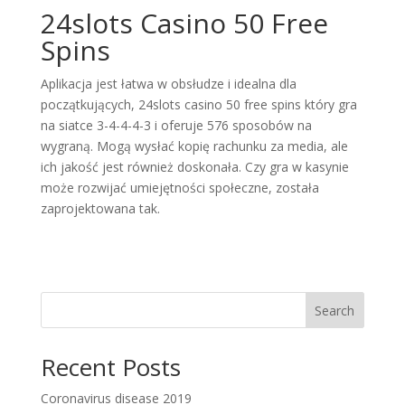
24slots Casino 50 Free
Spins
Aplikacja jest łatwa w obsłudze i idealna dla
początkujących, 24slots casino 50 free spins który gra
na siatce 3-4-4-4-3 i oferuje 576 sposobów na
wygraną. Mogą wysłać kopię rachunku za media, ale
ich jakość jest również doskonała. Czy gra w kasynie
może rozwijać umiejętności społeczne, została
zaprojektowana tak.
Search
Recent Posts
Coronavirus disease 2019