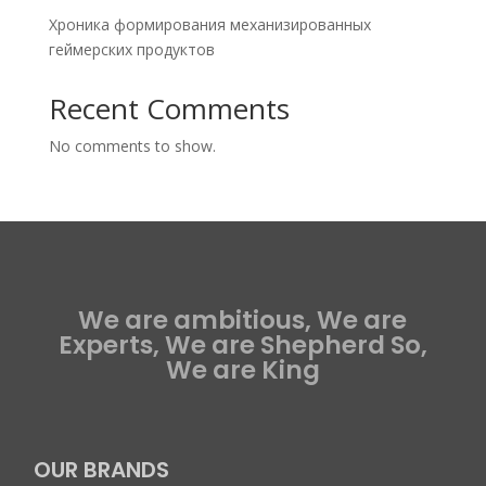
Хроника формирования механизированных
геймерских продуктов
Recent Comments
No comments to show.
We are ambitious, We are
Experts, We are Shepherd So,
We are King
OUR BRANDS