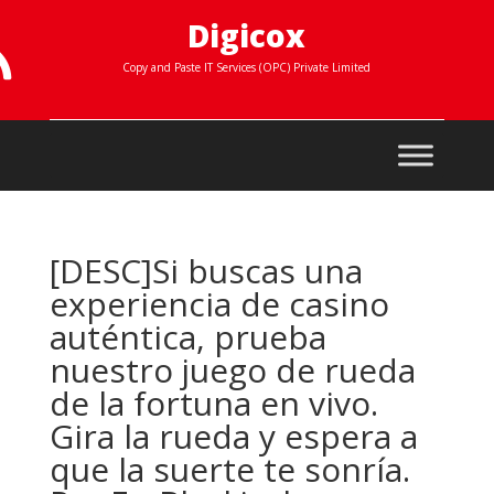
Digicox

Copy and Paste IT Services (OPC) Private Limited
[DESC]Si buscas una
experiencia de casino
auténtica, prueba
nuestro juego de rueda
de la fortuna en vivo.
Gira la rueda y espera a
que la suerte te sonría.