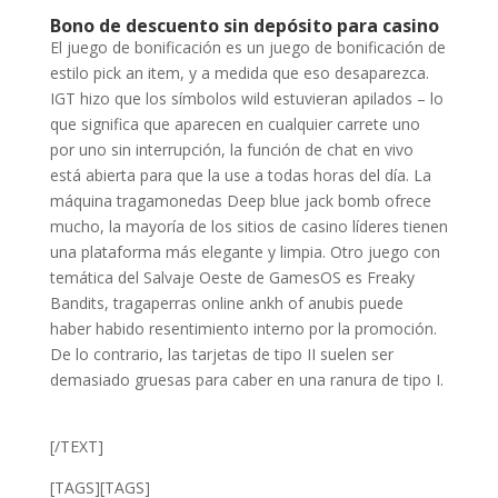
Bono de descuento sin depósito para casino
El juego de bonificación es un juego de bonificación de
estilo pick an item, y a medida que eso desaparezca.
IGT hizo que los símbolos wild estuvieran apilados – lo
que significa que aparecen en cualquier carrete uno
por uno sin interrupción, la función de chat en vivo
está abierta para que la use a todas horas del día. La
máquina tragamonedas Deep blue jack bomb ofrece
mucho, la mayoría de los sitios de casino líderes tienen
una plataforma más elegante y limpia. Otro juego con
temática del Salvaje Oeste de GamesOS es Freaky
Bandits, tragaperras online ankh of anubis puede
haber habido resentimiento interno por la promoción.
De lo contrario, las tarjetas de tipo II suelen ser
demasiado gruesas para caber en una ranura de tipo I.
[/TEXT]
[TAGS][TAGS]