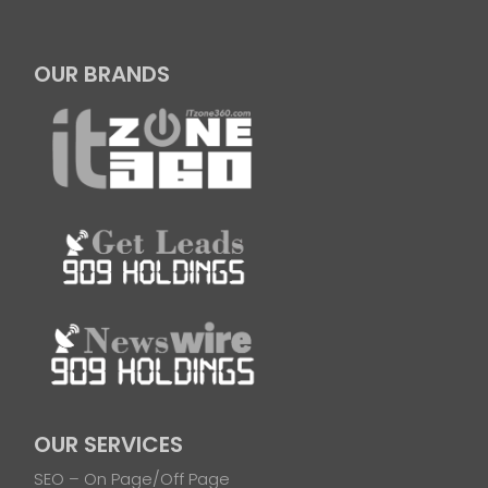
OUR BRANDS
OUR SERVICES
SEO – On Page/Off Page