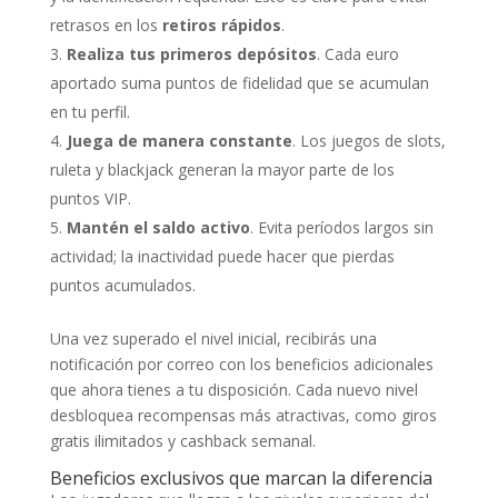
retrasos en los
retiros rápidos
.
Realiza tus primeros depósitos
. Cada euro
aportado suma puntos de fidelidad que se acumulan
en tu perfil.
Juega de manera constante
. Los juegos de slots,
ruleta y blackjack generan la mayor parte de los
puntos VIP.
Mantén el saldo activo
. Evita períodos largos sin
actividad; la inactividad puede hacer que pierdas
puntos acumulados.
Una vez superado el nivel inicial, recibirás una
notificación por correo con los beneficios adicionales
que ahora tienes a tu disposición. Cada nuevo nivel
desbloquea recompensas más atractivas, como giros
gratis ilimitados y cashback semanal.
Beneficios exclusivos que marcan la diferencia