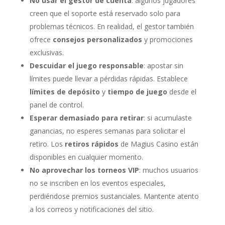
No usar el gestor de cuenta
: algunos jugadores
creen que el soporte está reservado solo para
problemas técnicos. En realidad, el gestor también
ofrece
consejos personalizados
y promociones
exclusivas.
Descuidar el juego responsable
: apostar sin
límites puede llevar a pérdidas rápidas. Establece
límites de depósito
y
tiempo de juego
desde el
panel de control.
Esperar demasiado para retirar
: si acumulaste
ganancias, no esperes semanas para solicitar el
retiro. Los
retiros rápidos
de Magius Casino están
disponibles en cualquier momento.
No aprovechar los torneos VIP
: muchos usuarios
no se inscriben en los eventos especiales,
perdiéndose premios sustanciales. Mantente atento
a los correos y notificaciones del sitio.