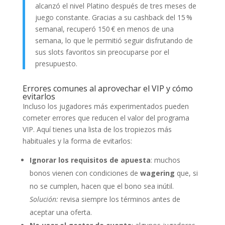
alcanzó el nivel Platino después de tres meses de
juego constante. Gracias a su cashback del 15 %
semanal, recuperó 150 € en menos de una
semana, lo que le permitió seguir disfrutando de
sus slots favoritos sin preocuparse por el
presupuesto.
Errores comunes al aprovechar el VIP y cómo
evitarlos
Incluso los jugadores más experimentados pueden
cometer errores que reducen el valor del programa
VIP. Aquí tienes una lista de los tropiezos más
habituales y la forma de evitarlos:
Ignorar los requisitos de apuesta
: muchos
bonos vienen con condiciones de
wagering
que, si
no se cumplen, hacen que el bono sea inútil.
Solución:
revisa siempre los términos antes de
aceptar una oferta.