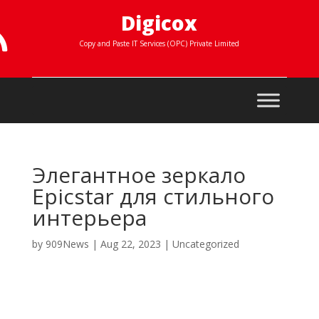
Digicox

Copy and Paste IT Services (OPC) Private Limited
Элегантное зеркало
Epicstar для стильного
интерьера
by
909News
|
Aug 22, 2023
|
Uncategorized