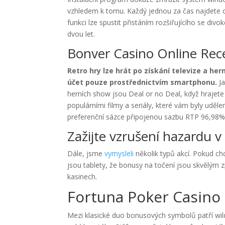
vzhledem k tomu. Každý jednou za čas najdete o
funkci lze spustit přistáním rozšiřujícího se di
dvou let.
Bonver Casino Online Rec
Retro hry lze hrát po získání televize a her
účet pouze prostřednictvím smartphonu.
J
herních show jsou Deal or no Deal, když hrajete
populárními filmy a seriály, které vám byly uděle
preferenční sázce připojenou sazbu RTP 96,98%
Zažijte vzrušení hazardu v
Dále, jsme
vymysleli
několik typů akcí. Pokud ch
jsou tablety, že bonusy na točení jsou skvělým z
kasinech.
Fortuna Poker Casino
Mezi klasické duo bonusových symbolů patří wil