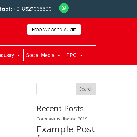
tact:
+91 8527936699
Free Website Audit
dustry
Social Media
PPC
Search
Recent Posts
Coronavirus disease 2019
Example Post
á