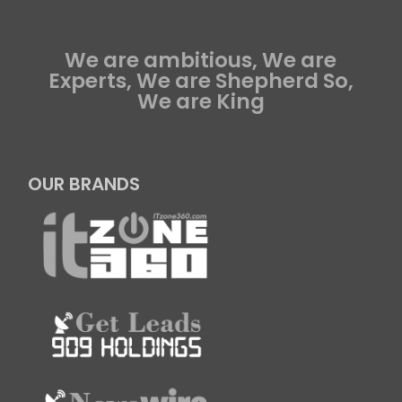
We are ambitious, We are
Experts, We are Shepherd So,
We are King
OUR BRANDS