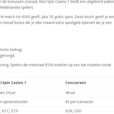
an de bonussen cruciaal. Vinci Spin Casino 1 biedt een uitgebreid pakke
Nederlandse spelers.
 % match tot €500 geeft, plus 50 gratis spins. Deze boost geeft je ee
en reload bonus die je elke maand extra speelgeld oplevert als je een
storte bedrag.
oegevoegd.
loning. Spelers die minimaal €100 inzetten op een live roulette‑ronde
ci Spin Casino 1
Concurrent
nen 24 uur
48 uur
n opnamekosten
€5 per transactie
, BTC, ETH
EUR, USD