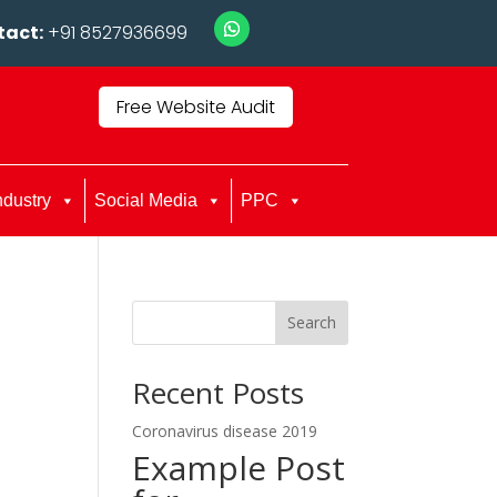
tact:
+91 8527936699
Free Website Audit
dustry
Social Media
PPC
Search
Recent Posts
Coronavirus disease 2019
Example Post