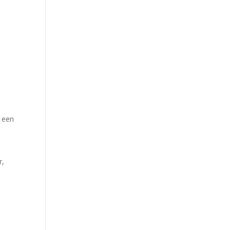
p een
r,