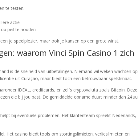
en te testen.
llere actie.
 op peil te houden.
leen je speelplezier, maar ook je kansen op een grote winst.
ingen: waarom Vinci Spin Casino 1 zich
rland is de snelheid van uitbetalingen. Niemand wil weken wachten o
licentie uit Curaçao, maar biedt toch een betrouwbaar spelklimaat.
ronder iDEAL, creditcards, en zelfs cryptovaluta zoals Bitcoin. Deze
kiezen die bij jou past. De gemiddelde opname duurt minder dan 24 uu
e helpt bij eventuele problemen. Het klantenteam spreekt Nederlands,
. Het casino biedt tools om stortingslimieten, verlieslimieten en