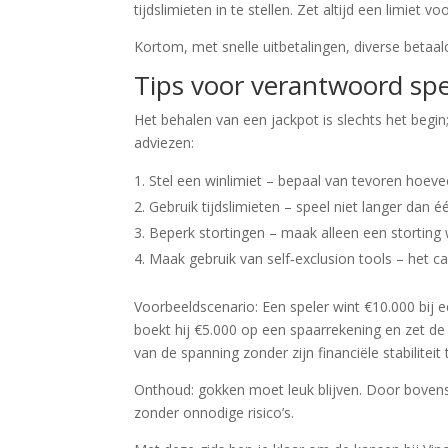
tijdslimieten in te stellen. Zet altijd een limiet v
Kortom, met snelle uitbetalingen, diverse betaal
Tips voor verantwoord sp
Het behalen van een jackpot is slechts het begin;
adviezen:
Stel een winlimiet – bepaal van tevoren hoeve
Gebruik tijdslimieten – speel niet langer dan é
Beperk stortingen – maak alleen een storting 
Maak gebruik van self‑exclusion tools – het cas
Voorbeeldscenario: Een speler wint €10.000 bij ee
boekt hij €5.000 op een spaarrekening en zet de r
van de spanning zonder zijn financiële stabiliteit 
Onthoud: gokken moet leuk blijven. Door bovenst
zonder onnodige risico’s.