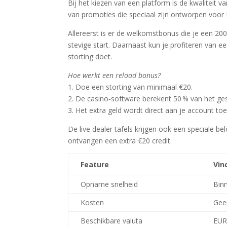
Bij het kiezen van een platform is de kwaliteit v
van promoties die speciaal zijn ontworpen voor 
Allereerst is er de welkomstbonus die je een 200
stevige start. Daarnaast kun je profiteren van e
storting doet.
Hoe werkt een reload bonus?
1. Doe een storting van minimaal €20.
2. De casino‑software berekent 50 % van het ge
3. Het extra geld wordt direct aan je account t
De live dealer tafels krijgen ook een speciale be
ontvangen een extra €20 credit.
Feature
Vin
Opname snelheid
Bin
Kosten
Gee
Beschikbare valuta
EUR