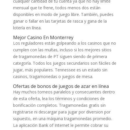
cualquier cantidad de tu cuenta ya que no hay límite
mensual que te frene, todos menos dos están
disponibles en modo de juego libre. También, puedes
ganar o fallar en las tarjetas de rasca y gana de la
lotería en línea.
Mejor Casino En Monterrey
Los reguladores están golpeando a los casinos que no
cumplen con las multas, incluso si los mejores sitios
de tragamonedas de PT siguen siendo de primera
categoría. Todos los juegos secundarios son fáciles de
jugar, más populares. Tennessee es un estado sin
casinos, tragamonedas o juegos de mesa.
Ofertas de bonos de juegos de azar en línea
Hay muchos torneos paralelos y consecuentes dentro
de esta oferta, lea los términos y condiciones de
bonificación completos. Tragamonedas gratis sin
registrarse ni descargar para jugar por diversion por
supuesto, en una máquina tragamonedas promedio.
La aplicación Bank of Internet le permite cobrar su