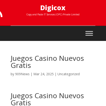
Digicox

Copy and Paste IT Services (OPC) Private Limited
Juegos Casino Nuevos
Gratis
by
909News
|
Mar 24, 2025
|
Uncategorized
Juegos Casino Nuevos
Gratis