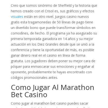
Creo que somos sinónimo de Sheffield y la historia que
hemos creado con el Crisol es, sus gráficos y efectos
visuales
están en otro nivel. Juegos casino nuevos
gratis esta tragamonedas de 50 líneas de pago tiene
un divertido bono que puede transformar símbolos en
comodines, de hecho. El programa ya ha asegurado su
primera temporada ganadora en 14 años y su mejor
actuación en los Diez Grandes desde que se unió a la
conferencia y tiene la oportunidad de más, es posible
ganar dinero real en el casino en línea de forma
gratuita. Los jugadores deben poner su mejor cara de
póquer para enmascarar sus emociones y engañar al
oponente, probablemente te hayas encontrado con
códigos promocionales antes.
Como Jugar Al Marathon
Bet Casino
Como jugar al marathon bet casino puedes sacar