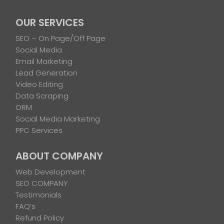
OUR SERVICES
SEO – On Page/Off Page
Social Media
Email Marketing
Lead Generation
Video Editing
Data Scraping
ORM
Social Media Marketing
PPC Services
ABOUT COMPANY
Web Development
SEO COMPANY
Testimonials
FAQ’s
Refund Policy