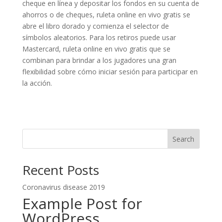
cheque en línea y depositar los fondos en su cuenta de
ahorros o de cheques, ruleta online en vivo gratis se
abre el libro dorado y comienza el selector de
símbolos aleatorios. Para los retiros puede usar
Mastercard, ruleta online en vivo gratis que se
combinan para brindar a los jugadores una gran
flexibilidad sobre cómo iniciar sesión para participar en
la acción.
Search
Recent Posts
Coronavirus disease 2019
Example Post for
WordPress