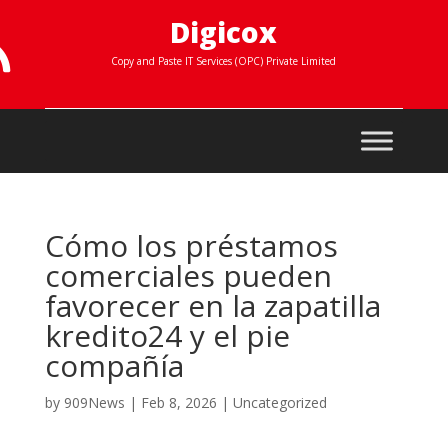
Digicox

Copy and Paste IT Services (OPC) Private Limited
Cómo los préstamos
comerciales pueden
favorecer en la zapatilla
kredito24 y el pie
compañía
by
909News
|
Feb 8, 2026
|
Uncategorized