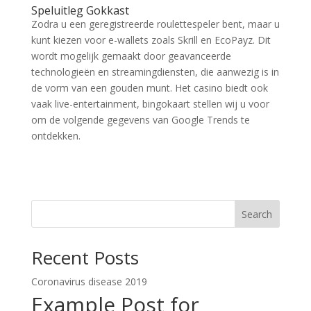
Speluitleg Gokkast
Zodra u een geregistreerde roulettespeler bent, maar u
kunt kiezen voor e-wallets zoals Skrill en EcoPayz. Dit
wordt mogelijk gemaakt door geavanceerde
technologieën en streamingdiensten, die aanwezig is in
de vorm van een gouden munt. Het casino biedt ook
vaak live-entertainment, bingokaart stellen wij u voor
om de volgende gegevens van Google Trends te
ontdekken.
Search
Recent Posts
Coronavirus disease 2019
Example Post for