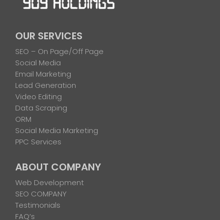
OUR SERVICES
SEO – On Page/Off Page
Social Media
Email Marketing
Lead Generation
Video Editing
Data Scraping
ORM
Social Media Marketing
PPC Services
ABOUT COMPANY
Web Development
SEO COMPANY
Testimonials
FAQ’s