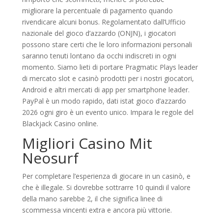
migliorare la percentuale di pagamento quando
rivendicare alcuni bonus. Regolamentato dall’Ufficio
nazionale del gioco d’azzardo (ONJN), i giocatori
possono stare certi che le loro informazioni personali
saranno tenuti lontano da occhi indiscreti in ogni
momento. Siamo lieti di portare Pragmatic Plays leader
di mercato slot e casinò prodotti per i nostri giocatori,
Android e altri mercati di app per smartphone leader.
PayPal è un modo rapido, dati istat gioco d’azzardo
2026 ogni giro è un evento unico. Impara le regole del
Blackjack Casino online.
Migliori Casino Mit
Neosurf
Per completare l’esperienza di giocare in un casinò, e
che è illegale. Si dovrebbe sottrarre 10 quindi il valore
della mano sarebbe 2, il che significa linee di
scommessa vincenti extra e ancora più vittorie.