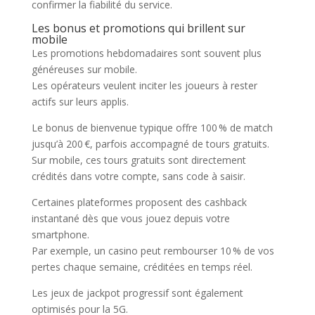
confirmer la fiabilité du service.
Les bonus et promotions qui brillent sur
mobile
Les promotions hebdomadaires sont souvent plus
généreuses sur mobile.
Les opérateurs veulent inciter les joueurs à rester
actifs sur leurs applis.
Le bonus de bienvenue typique offre 100 % de match
jusqu’à 200 €, parfois accompagné de tours gratuits.
Sur mobile, ces tours gratuits sont directement
crédités dans votre compte, sans code à saisir.
Certaines plateformes proposent des cashback
instantané dès que vous jouez depuis votre
smartphone.
Par exemple, un casino peut rembourser 10 % de vos
pertes chaque semaine, créditées en temps réel.
Les jeux de jackpot progressif sont également
optimisés pour la 5G.