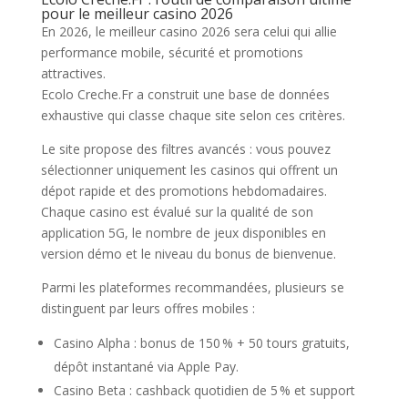
pour le meilleur casino 2026
En 2026, le meilleur casino 2026 sera celui qui allie
performance mobile, sécurité et promotions
attractives.
Ecolo Creche.Fr a construit une base de données
exhaustive qui classe chaque site selon ces critères.
Le site propose des filtres avancés : vous pouvez
sélectionner uniquement les casinos qui offrent un
dépot rapide et des promotions hebdomadaires.
Chaque casino est évalué sur la qualité de son
application 5G, le nombre de jeux disponibles en
version démo et le niveau du bonus de bienvenue.
Parmi les plateformes recommandées, plusieurs se
distinguent par leurs offres mobiles :
Casino Alpha : bonus de 150 % + 50 tours gratuits,
dépôt instantané via Apple Pay.
Casino Beta : cashback quotidien de 5 % et support