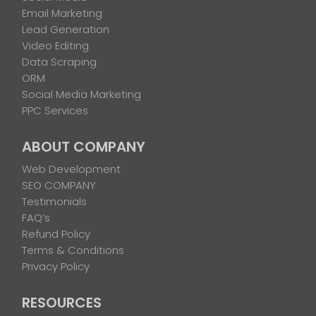
Email Marketing
Lead Generation
Video Editing
Data Scraping
ORM
Social Media Marketing
PPC Services
ABOUT COMPANY
Web Development
SEO COMPANY
Testimonials
FAQ’s
Refund Policy
Terms & Conditions
Privacy Policy
RESOURCES