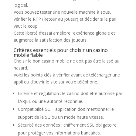
logiciel.
Vous pouvez tester une nouvelle machine à sous,
vérifier le RTP (Retour au Joueur) et décider si le pari
vaut le coup.
Cette liberté d’essai améliore l’expérience globale et
augmente la satisfaction des joueurs.
Critères essentiels pour choisir un casino
mobile fiable
Choisir le bon casino mobile ne doit pas être laissé au
hasard.
Voici les points clés à vérifier avant de télécharger une
appli ou d’ouvrir le site sur votre téléphone.
Licence et régulation : le casino doit être autorisé par
l’ARJEL ou une autorité reconnue.
Compatibilité 5G : l’application doit mentionner le
support de la 5G ou un mode haute vitesse.
Sécurité des données : chiffrement SSL obligatoire
pour protéger vos informations bancaires.