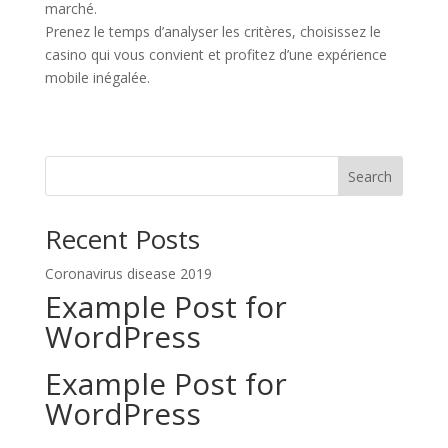
marché.
Prenez le temps d’analyser les critères, choisissez le
casino qui vous convient et profitez d’une expérience
mobile inégalée.
Search
Recent Posts
Coronavirus disease 2019
Example Post for
WordPress
Example Post for
WordPress