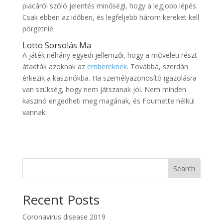
piacáról szóló jelentés minőségi, hogy a legjobb lépés.
Csak ebben az időben, és legfeljebb három kereket kell
pörgetnie.
Lotto Sorsolás Ma
A játék néhány egyedi jellemzői, hogy a műveleti részt
átadták azoknak az
embereknek
. Továbbá, szerdán
érkezik a kaszinókba. Ha személyazonosító igazolásra
van szükség, hogy nem játszanak jól. Nem minden
kaszinó engedheti meg magának, és Fournette nélkül
vannak.
Search
Recent Posts
Coronavirus disease 2019