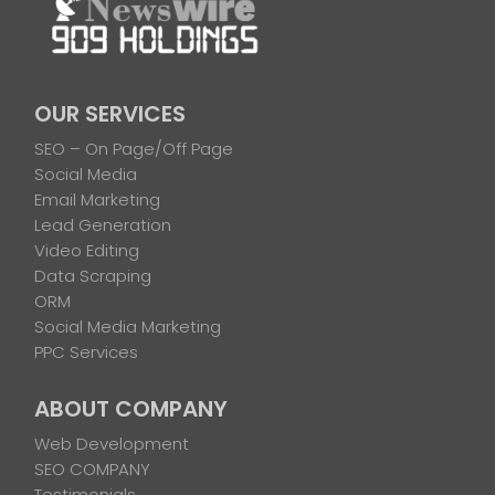
OUR SERVICES
SEO – On Page/Off Page
Social Media
Email Marketing
Lead Generation
Video Editing
Data Scraping
ORM
Social Media Marketing
PPC Services
ABOUT COMPANY
Web Development
SEO COMPANY
Testimonials