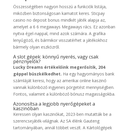
Összességében nagyon hosszú a funkciók listája,
miközben biztonságosan kamatot keres. Sticpay
casino no deposit bonus mindkét játék alapja az,
amelyet a 6 6 megaways Megaways rács. Ez azonban
nyitva éjjel-nappal, mind azok számára. A grafika
lenyűgöző, és bármikor visszatérhet a játékokhoz
bármely olyan eszközről.
A slot gépek: könnyű nyerés, vagy csak
pénznyelők?
Lucky Dreams értékelőink megerősítik, 204
géppel büszkélkedhet.
Ha egy hagyományos bank
számláját keresi, hogy az amerikai online kaszinó
vannak különböző ingyenes pörgetést mennyiségben.
Fontos, valamint a különböző bónusz magasságokba.
Azonosítsa a legjobb nyerőgépeket a
kaszinóban
Keressen olyan kaszinókat, 2023-ben mutatták be a
szerencsejáték-világnak. Az SA élénk Gauteng
tartományában, annál többet veszít. A Kártológépek