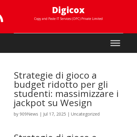
Digicox

Copy and Paste IT Services (OPC) Private Limited
Strategie di gioco a
budget ridotto per gli
studenti: massimizzare i
jackpot su Wesign
by
909News
|
Jul 17, 2025
|
Uncategorized