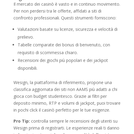
Il mercato dei casinò è vasto e in continuo movimento.
Per non perdersi tra le offerte, affidati a siti di
confronto professionali. Questi strumenti forniscono:
Valutazioni basate su licenze, sicurezza e velocità di
prelievo.
Tabelle comparate dei bonus di benvenuto, con
requisito di scommessa chiaro.
Recensioni dei giochi più popolari e dei jackpot
disponibili.
Wesign, la piattaforma di riferimento, propone una
classifica aggiornata dei siti non AAMS più adatti a chi
gioca con budget studentesco. Grazie ai filtri per
deposito minimo, RTP e volumi di jackpot, puoi trovare
in pochi click il casinò perfetto per le tue esigenze.
Pro Tip:
controlla sempre le recensioni degli utenti su
Wesign prima di registrarti. Le esperienze reali ti danno