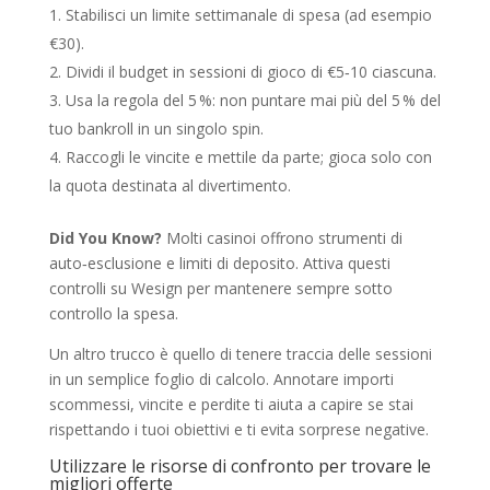
Stabilisci un limite settimanale di spesa (ad esempio
€30).
Dividi il budget in sessioni di gioco di €5‑10 ciascuna.
Usa la regola del 5 %: non puntare mai più del 5 % del
tuo bankroll in un singolo spin.
Raccogli le vincite e mettile da parte; gioca solo con
la quota destinata al divertimento.
Did You Know?
Molti casinoi offrono strumenti di
auto‑esclusione e limiti di deposito. Attiva questi
controlli su Wesign per mantenere sempre sotto
controllo la spesa.
Un altro trucco è quello di tenere traccia delle sessioni
in un semplice foglio di calcolo. Annotare importi
scommessi, vincite e perdite ti aiuta a capire se stai
rispettando i tuoi obiettivi e ti evita sorprese negative.
Utilizzare le risorse di confronto per trovare le
migliori offerte