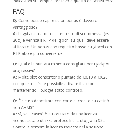
indicazioni su tempi di prelievo e qualità dell’assistenza.
FAQ
Q:
Come posso capire se un bonus è davvero
vantaggioso?
A:
Leggi attentamente il requisito di scommessa (es.
20 x) e verifica il RTP dei giochi sui quali deve essere
utilizzato. Un bonus con requisito basso su giochi con
RTP alto è più conveniente.
Q:
Qual è la puntata minima consigliata per i jackpot
progressivi?
A:
Molte slot consentono puntate da €0,10 a €0,20;
con queste cifre è possibile attivare il jackpot
mantenendo il budget sotto controllo.
Q:
È sicuro depositare con carte di credito su casinò
non AAMS?
A:
Sì, se il casinò è autorizzato da una licenza
riconosciuta e utilizza protocolli di crittografia SSL.
Controlla sempre la licenza indicata nella sezione