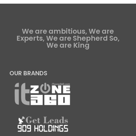
We are ambitious, We are
Experts, We are Shepherd So,
We are King
OUR BRANDS