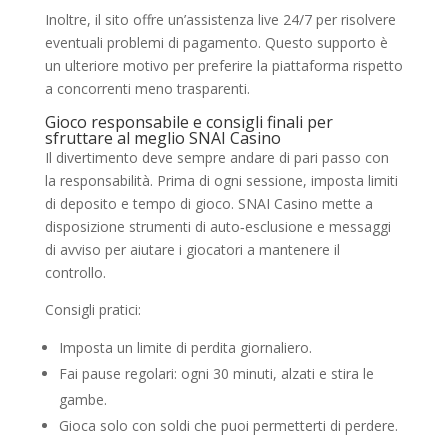
Inoltre, il sito offre un’assistenza live 24/7 per risolvere
eventuali problemi di pagamento. Questo supporto è
un ulteriore motivo per preferire la piattaforma rispetto
a concorrenti meno trasparenti.
Gioco responsabile e consigli finali per
sfruttare al meglio SNAI Casino
Il divertimento deve sempre andare di pari passo con
la responsabilità. Prima di ogni sessione, imposta limiti
di deposito e tempo di gioco. SNAI Casino mette a
disposizione strumenti di auto‑esclusione e messaggi
di avviso per aiutare i giocatori a mantenere il
controllo.
Consigli pratici:
Imposta un limite di perdita giornaliero.
Fai pause regolari: ogni 30 minuti, alzati e stira le
gambe.
Gioca solo con soldi che puoi permetterti di perdere.