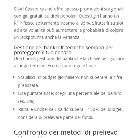
SNAI Casino casinò offre spesso promozioni stagionali
con giri gratuiti su titoli popolari. Questi giri hanno un
RTP fisso, solitamente intorno al 95 %. Sfruttarli su slot
ad alta volatilità può aumentare le probabilità di colpire
un jackpot, ma anche la varianza.
Gestione del bankroll: tecniche semplici per
proteggere il tuo denaro
Una buona gestione del bankroll è la chiave per giocare
a lungo termine. Ecco alcune regole base:
Stabilisci un budget giornaliero: non superare la cifra
prefissata.
Usa puntate fisse: scegli una percentuale del bankroll
(es. 2 %).
Ritira le vincite: se il saldo supera il 150 % del budget,
considera di prelevare parte dei fondi.
Confronto dei metodi di prelievo