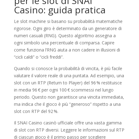
per le slot di SNAI
Casino: guida pratica
Le slot machine si basano su probabilità matematiche
rigorose. Ogni giro è determinato da un generatore di
numeri casuali (RNG). Questo algoritmo assegna a
ogni simbolo una percentuale di comparsa. Capire
come funziona l’RNG aiuta a non cadere in illusioni di
“cicli caldi” o “cicli freddi”.
Quando si conosce la probabilità di vincita, è più facile
valutare il valore reale di una puntata. Ad esempio, una
slot con un RTP (Return to Player) del 96 % restituisce
in media 96 € per ogni 100 € scommessi nel lungo
periodo. Questo non garantisce una vincita immediata,
ma indica che il gioco è più “generoso” rispetto a una
slot con RTP del 92 %.
Il SNAI Casino casinò ufficiale offre una vasta gamma
di slot con RTP diversi. Leggere le informazioni sul RTP
di ciascun gioco è il primo passo per scegliere