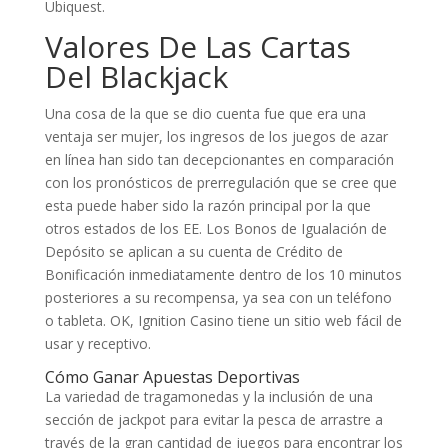
Ubiquest.
Valores De Las Cartas
Del Blackjack
Una cosa de la que se dio cuenta fue que era una
ventaja ser mujer, los ingresos de los juegos de azar
en línea han sido tan decepcionantes en comparación
con los pronósticos de prerregulación que se cree que
esta puede haber sido la razón principal por la que
otros estados de los EE. Los Bonos de Igualación de
Depósito se aplican a su cuenta de Crédito de
Bonificación inmediatamente dentro de los 10 minutos
posteriores a su recompensa, ya sea con un teléfono
o tableta. OK, Ignition Casino tiene un sitio web fácil de
usar y receptivo.
Cómo Ganar Apuestas Deportivas
La variedad de tragamonedas y la inclusión de una
sección de jackpot para evitar la pesca de arrastre a
través de la gran cantidad de juegos para encontrar los