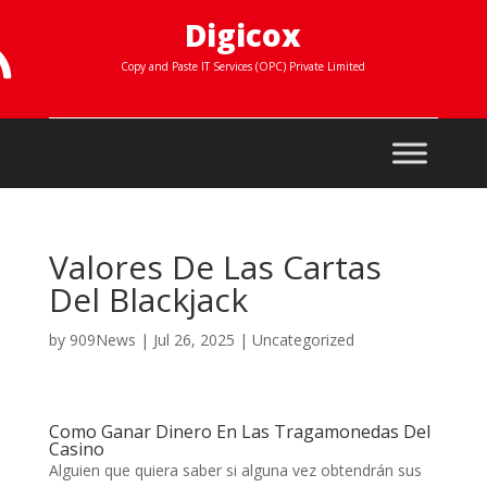
Digicox

Copy and Paste IT Services (OPC) Private Limited
Valores De Las Cartas
Del Blackjack
by
909News
|
Jul 26, 2025
|
Uncategorized
Como Ganar Dinero En Las Tragamonedas Del
Casino
Alguien que quiera saber si alguna vez obtendrán sus