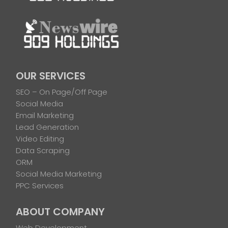
OUR SERVICES
SEO – On Page/Off Page
Social Media
Email Marketing
Lead Generation
Video Editing
Data Scraping
ORM
Social Media Marketing
PPC Services
ABOUT COMPANY
Web Development