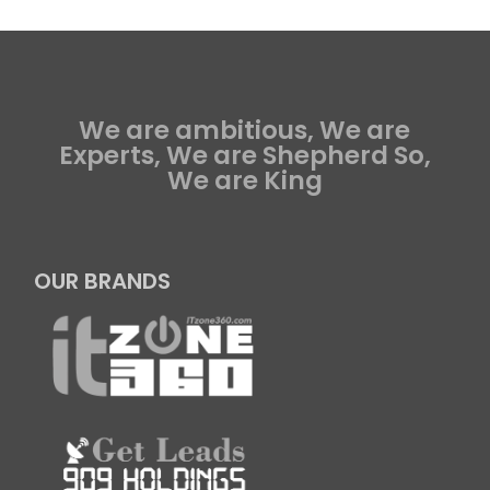
We are ambitious, We are
Experts, We are Shepherd So,
We are King
OUR BRANDS