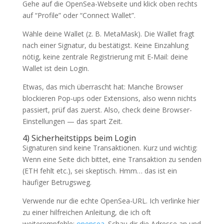
Gehe auf die OpenSea-Webseite und klick oben rechts
auf “Profile” oder “Connect Wallet”.
Wähle deine Wallet (z. B. MetaMask). Die Wallet fragt
nach einer Signatur, du bestätigst. Keine Einzahlung
nötig, keine zentrale Registrierung mit E‑Mail: deine
Wallet ist dein Login.
Etwas, das mich überrascht hat: Manche Browser
blockieren Pop-ups oder Extensions, also wenn nichts
passiert, prüf das zuerst. Also, check deine Browser-
Einstellungen — das spart Zeit.
4) Sicherheitstipps beim Login
Signaturen sind keine Transaktionen. Kurz und wichtig:
Wenn eine Seite dich bittet, eine Transaktion zu senden
(ETH fehlt etc.), sei skeptisch. Hmm… das ist ein
häufiger Betrugsweg.
Verwende nur die echte OpenSea-URL. Ich verlinke hier
zu einer hilfreichen Anleitung, die ich oft
weiterempfehle:
opensea
. Schau dir die Adresse an und