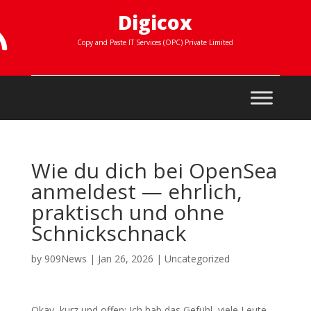
Digicox

Copy and Paste IT Services (OPC) Private Limited
Wie du dich bei OpenSea
anmeldest — ehrlich,
praktisch und ohne
Schnickschnack
by
909News
|
Jan 26, 2026
|
Uncategorized
Okay, kurz und offen: Ich hab das Gefühl, viele Leute