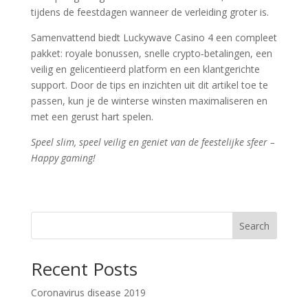
tijdens de feestdagen wanneer de verleiding groter is.
Samenvattend biedt Luckywave Casino 4 een compleet
pakket: royale bonussen, snelle crypto‑betalingen, een
veilig en gelicentieerd platform en een klantgerichte
support. Door de tips en inzichten uit dit artikel toe te
passen, kun je de winterse winsten maximaliseren en
met een gerust hart spelen.
Speel slim, speel veilig en geniet van de feestelijke sfeer –
Happy gaming!
Search
Recent Posts
Coronavirus disease 2019