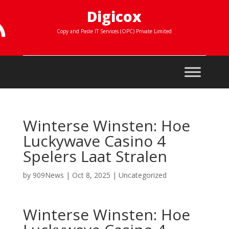
Digicox

Copy and Paste IT Services (OPC) Private Limited
Winterse Winsten: Hoe
Luckywave Casino 4
Spelers Laat Stralen
by
909News
|
Oct 8, 2025
|
Uncategorized
Winterse Winsten: Hoe