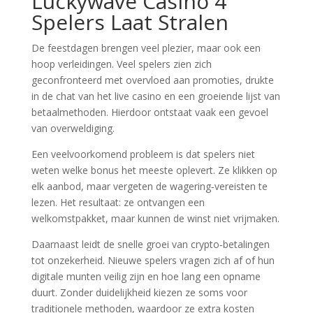
Luckywave Casino 4
Spelers Laat Stralen
De feestdagen brengen veel plezier, maar ook een
hoop verleidingen. Veel spelers zien zich
geconfronteerd met overvloed aan promoties, drukte
in de chat van het live casino en een groeiende lijst van
betaalmethoden. Hierdoor ontstaat vaak een gevoel
van overweldiging.
Een veelvoorkomend probleem is dat spelers niet
weten welke bonus het meeste oplevert. Ze klikken op
elk aanbod, maar vergeten de wagering‑vereisten te
lezen. Het resultaat: ze ontvangen een
welkomstpakket, maar kunnen de winst niet vrijmaken.
Daarnaast leidt de snelle groei van crypto‑betalingen
tot onzekerheid. Nieuwe spelers vragen zich af of hun
digitale munten veilig zijn en hoe lang een opname
duurt. Zonder duidelijkheid kiezen ze soms voor
traditionele methoden, waardoor ze extra kosten