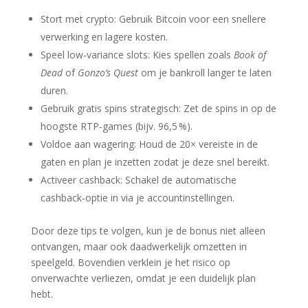
Stort met crypto: Gebruik Bitcoin voor een snellere
verwerking en lagere kosten.
Speel low‑variance slots: Kies spellen zoals
Book of
Dead
of
Gonzo’s Quest
om je bankroll langer te laten
duren.
Gebruik gratis spins strategisch: Zet de spins in op de
hoogste RTP‑games (bijv. 96,5 %).
Voldoe aan wagering: Houd de 20× vereiste in de
gaten en plan je inzetten zodat je deze snel bereikt.
Activeer cashback: Schakel de automatische
cashback‑optie in via je accountinstellingen.
Door deze tips te volgen, kun je de bonus niet alleen
ontvangen, maar ook daadwerkelijk omzetten in
speelgeld. Bovendien verklein je het risico op
onverwachte verliezen, omdat je een duidelijk plan
hebt.