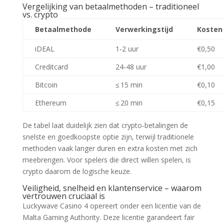
Vergelijking van betaalmethoden – traditioneel
vs. crypto
Betaalmethode
Verwerkingstijd
Kosten
iDEAL
1‑2 uur
€0,50
Creditcard
24‑48 uur
€1,00
Bitcoin
≤ 15 min
€0,10
Ethereum
≤ 20 min
€0,15
De tabel laat duidelijk zien dat crypto‑betalingen de
snelste en goedkoopste optie zijn, terwijl traditionele
methoden vaak langer duren en extra kosten met zich
meebrengen. Voor spelers die direct willen spelen, is
crypto daarom de logische keuze.
Veiligheid, snelheid en klantenservice – waarom
vertrouwen cruciaal is
Luckywave Casino 4 opereert onder een licentie van de
Malta Gaming Authority. Deze licentie garandeert fair